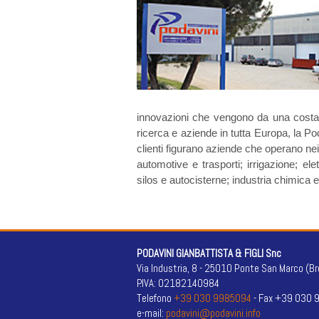
innovazioni che vengono da una costante
ricerca e aziende in tutta Europa, la Pod
clienti figurano aziende che operano nei
automotive e trasporti; irrigazione; ele
silos e autocisterne; industria chimica e 
PODAVINI GIANBATTISTA & FIGLI Snc
Via Industria, 8 - 25010 Ponte San Marco (Br
P.IVA: 02182140984
Telefono
+39 030 9985094
- Fax +39 030
e-mail:
podavini@podavini.info