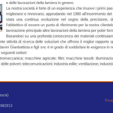
e delle lavorazioni della lamiera in genere.
La nostra società è forte di un esperienza che muove i primi pa
migliorarsi e rinnovarsi, approdando nel 1980 all’inserimento del 
stata una continua evoluzione nel segno della precisione, dell
l’obbiettivo di essere un punto di riferimento per la nostra clientel
lavorazione principale altre lavorazioni della lamiera per poter for
Basandosi su una profonda conoscenza dei materiali continuiamo
 attività di ricerca delle soluzioni che offrono il miglior rapporto q
avini Gianbattista e figli snc è in grado di soddisfare le esigenze in n
 seguenti settori:
ttromeccanica; macchine agricole; filtri; macchine tessili; illuminazi
delle polveri; telecomunicazioni; industria edile; ventilazione; industri
escia)
Priva
 9982913