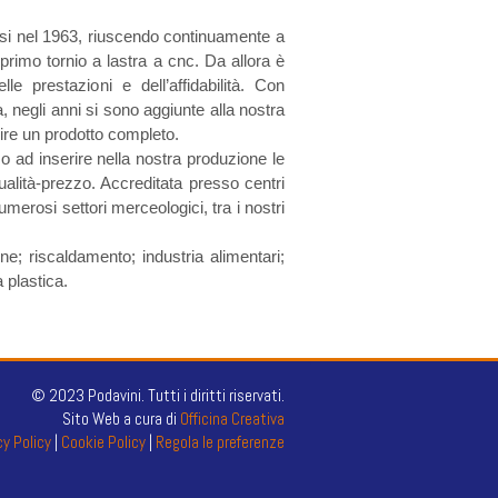
ssi nel 1963, riuscendo continuamente a
primo tornio a lastra a cnc. Da allora è
e prestazioni e dell’affidabilità. Con
a, negli anni si sono aggiunte alla nostra
nire un prodotto completo.
 ad inserire nella nostra produzione le
ualità-prezzo. Accreditata presso centri
umerosi settori merceologici, tra i nostri
one; riscaldamento; industria alimentari;
a plastica.
© 2023 Podavini. Tutti i diritti riservati.
Sito Web a cura di
Officina Creativa
cy Policy
|
Cookie Policy
|
Regola le preferenze