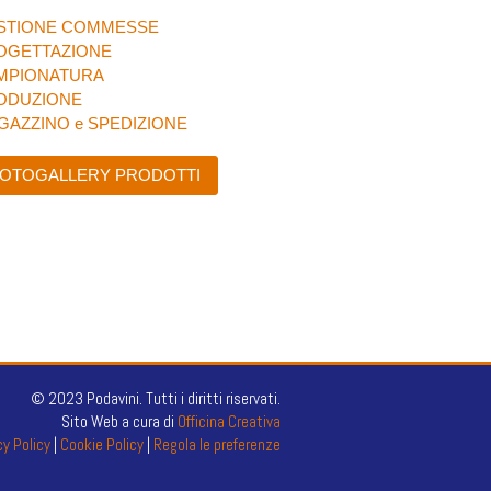
STIONE COMMESSE
OGETTAZIONE
MPIONATURA
ODUZIONE
GAZZINO e SPEDIZIONE
OTOGALLERY PRODOTTI
© 2023 Podavini. Tutti i diritti riservati.
Sito Web a cura di
Officina Creativa
cy Policy
|
Cookie Policy
|
Regola le preferenze