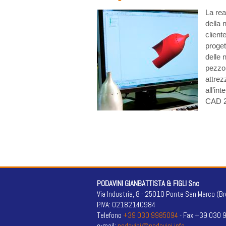
La rea
della 
client
proget
delle 
pezzo 
attrez
all’in
CAD 2
PODAVINI GIANBATTISTA & FIGLI Snc
Via Industria, 8 - 25010 Ponte San Marco (Br
P.IVA: 02182140984
Telefono
+39 030 9985094
- Fax +39 030
e-mail:
podavini@podavini.info